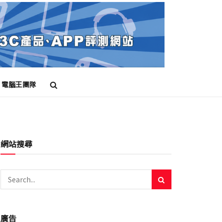
電腦王團隊
網站搜尋
廣告