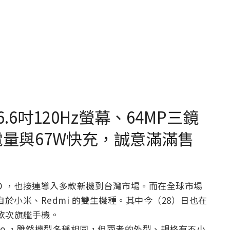
6.6吋120Hz螢幕、64MP三鏡
大電量與67W快充，誠意滿滿售
O ，也接連導入多款新機到台灣市場。而在全球市場
自於小米、Redmi 的雙生機種。其中今（28）日也在
這款次旗艦手機。
0 Pro ，雖然機型名稱相同，但兩者的外型、規格有不小