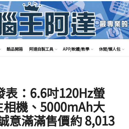
酷品開箱
阿達自製工具
APP/軟體/教學
休閒/懶人包
外發表：6.6吋120Hz螢
相機、5000mAh大
意滿滿售價約 8,013