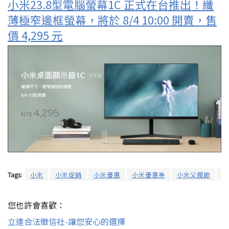
小米23.8型電腦螢幕1C 正式在台推出！纖
薄極窄邊框螢幕，將於 8/4 10:00 開賣，售
價 4,295 元
Tags:
小米
小米促銷
小米優惠
小米優惠券
小米父親節
父
您也許會喜歡：
立達合法徵信社-讓您安心的選擇