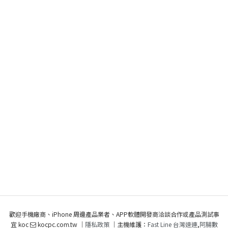
歡迎手機廠商、iPhone 周邊產品業者、APP軟體開發商洽談合作或產品測試事
宜 koc
kocpc.com.tw ｜
隱私政策
｜主機維護：
Fast Line 台灣速連
,
阿腸數