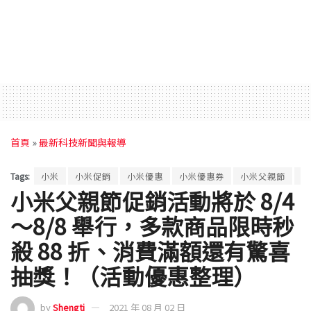
首頁
»
最新科技新聞與報導
Tags:
小米
小米促銷
小米優惠
小米優惠券
小米父親節
父
小米父親節促銷活動將於 8/4
～8/8 舉行，多款商品限時秒
殺 88 折、消費滿額還有驚喜
抽獎！（活動優惠整理）
by
Shengti
2021 年 08 月 02 日