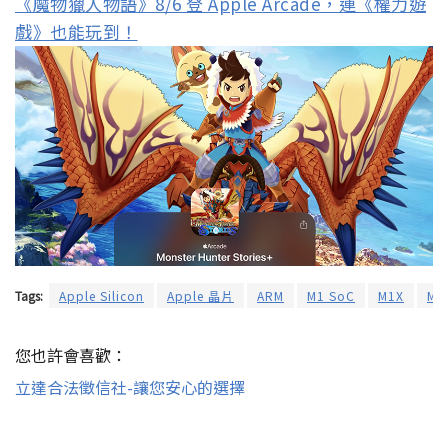
《魔物獵人物語》8/6 登 Apple Arcade，連《權力遊
戲》也能玩到！
Tags:
Apple Silicon
Apple 晶片
ARM
M1 SoC
M1X
MA
您也許會喜歡：
立達合法徵信社-讓您安心的選擇