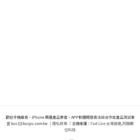
歡迎手機廠商、iPhone 周邊產品業者、APP軟體開發商洽談合作或產品測試事
宜 koc
kocpc.com.tw ｜
隱私政策
｜主機維護：
Fast Line 台灣速連
,
阿腸數
位科技