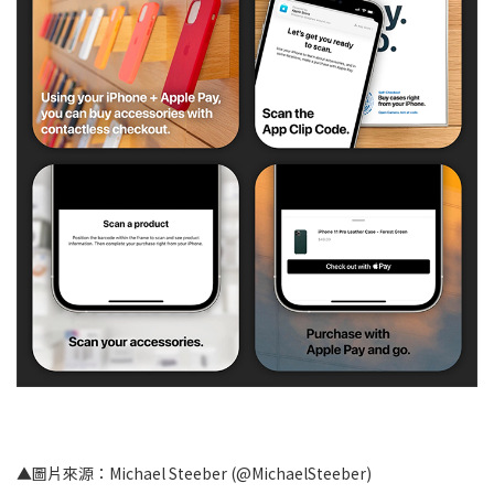
▲圖片來源：Michael Steeber (@MichaelSteeber)