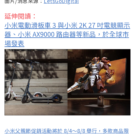
圖片/消息來源：
LetsGoDigital
延伸閱讀：
小米電動滑板車 3 與小米 2K 27 吋電競顯示
器、小米 AX9000 路由器等新品，於全球市
場發表
小米父親節促銷活動將於 8/4～8/8 舉行，多款商品限