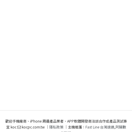
歡迎手機廠商、iPhone 周邊產品業者、APP軟體開發商洽談合作或產品測試事
宜 koc
kocpc.com.tw ｜
隱私政策
｜主機維護：
Fast Line 台灣速連
,
阿腸數