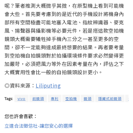
呢？筆者推測大概微乎其微，在原型機上看到可能機
會大些。首先要考慮到的是近代的手機設計將機身內
部所有空間極盡可能地塞入電池、指紋辨識器、麥克
風、揚聲器與攝影機等必要元件，若是搭這款空拍機
鏡頭大概需要犧牲掉手機內三分之一甚至更多的空
間，卻不一定能夠達成最終想要的結果。再者要考量
到空拍機自拍鏡頭對於拍攝環境條件要求必然變得更
加嚴苛，必須把風力等外在因素考量在內，評估之下
大概實用性會比一般的自拍鏡頭設計更小。
◎資料來源：
Liliputing
Tags:
vivo
前鏡頭
專利
空拍機
鏡頭
隱藏式前鏡頭
飛
您也許會喜歡：
立達合法徵信社-讓您安心的選擇