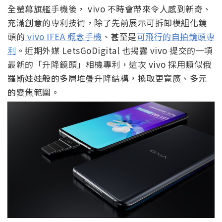
全螢幕旗艦手機後， vivo 不時會帶來令人感到新奇、
充滿創意的專利技術，除了先前展示可拆卸模組化鏡
頭的
vivo IFEA 概念手機
、甚至是
可飛行的自拍鏡頭專
利
。近期外媒 LetsGoDigital 也揭露 vivo 提交的一項
最新的「升降鏡頭」相機專利，這次 vivo 採用類似俄
羅斯娃娃般的多層堆疊升降結構，換取更寬廣、多元
的變焦範圍。