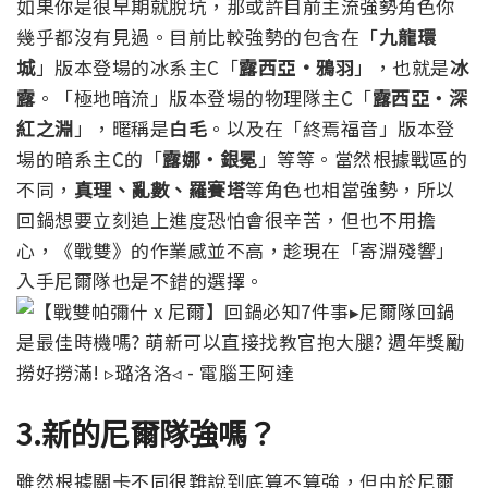
如果你是很早期就脫坑，那或許目前主流強勢角色你
幾乎都沒有見過。目前比較強勢的包含在「
九龍環
城
」版本登場的冰系主C「
露西亞·鴉羽
」，也就是
冰
露
。「極地暗流」版本登場的物理隊主C「
露西亞‧深
紅之淵
」，暱稱是
白毛
。以及在「終焉福音」版本登
場的暗系主C的「
露娜・銀冕
」等等。當然根據戰區的
不同，
真理、亂數、羅賽塔
等角色也相當強勢，所以
回鍋想要立刻追上進度恐怕會很辛苦，但也不用擔
心，《戰雙》的作業感並不高，趁現在「寄淵殘響」
入手尼爾隊也是不錯的選擇。
3.新的尼爾隊強嗎？
雖然根據關卡不同很難說到底算不算強，但由於尼爾