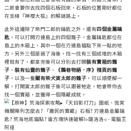
二郎會要你去找四個石板回來，石板的位置剛好都位
在支線『神櫻大祓』的解謎路上。
此外這邊除了柴門二郎的鑰匙之外，還有
四個金屬鑰
匙
，可以打開刃連島上的四個籠子，金屬鑰匙都位在
島上的木箱上，其中一個在刃連島錨點下來一點的地
方，另外三個是過了海後，找一找有三個成堆的木箱
裡就有了，都拿完後可以分別去打開
裝有寶箱的籠
子
、
裝有仙靈的籠子
、
《
䴉巷物語．序》殘頁的籠
子
，以及一隻
關有柴犬寅太郎的籠子
，可以順便解一
解，打開寅太郎的籠子後可以跟著牠走，牠會帶你去
找一個寶箱，並獲得一個隱藏成就。