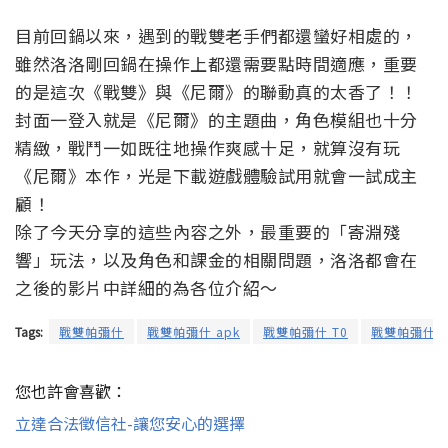
目前回鍋以來，遇到的戰雙老手們都還蠻好相處的，
雖然洛洛剛回鍋在操作上都還需要點時間適應，重要
的是這次《戰雙》與《尼爾》的聯動真的太香了！！
封面一登入就是《尼爾》的主題曲，角色模組也十分
精緻，戰鬥一如既往地操作爽感十足，就算沒有玩
《尼爾》本作，光是下載遊戲體驗試用就會一試成主
顧
！
除了今天分享的這些內容之外，最重要的「寄淵殘
響」玩法，以及角色和課金的相關問題，洛洛都會在
之後的影片中詳細的為各位介紹～
Tags:
戰雙帕彌什
戰雙帕彌什 apk
戰雙帕彌什 T0
戰雙帕彌什 
您也許會喜歡：
立達合法徵信社-讓您安心的選擇