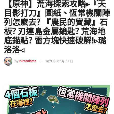
【原神】荒海探索攻略▸『天
目影打刀』圖紙、恆常機關陣
列怎麼去? 『農民的寶藏』石
板? 刃連島金屬鑰匙? 荒海地
底錨點? 雷方塊快速破解!▹璐
洛洛◃
by
ruroroisme
2021 年 07 月 31 日