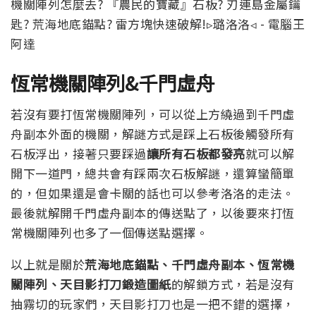
恆常機關陣列&千門虛舟
若沒有要打恆常機關陣列，可以從上方繞過到千門虛
舟副本外面的機關，解謎方式是踩上石板後觸發所有
石板浮出，接著只要踩過
讓所有石板都發亮
就可以解
開下一道門，總共會有踩兩次石板解謎，還算蠻簡單
的，但如果還是會卡關的話也可以參考洛洛的走法。
最後就解開千門虛舟副本的傳送點了，以後要來打恆
常機關陣列也多了一個傳送點選擇。
以上就是關於
荒海地底錨點、千門虛舟副本、恆常機
關陣列、天目影打刀鍛造圖紙
的解鎖方式，若是沒有
抽霧切的玩家們，天目影打刀也是一把不錯的選擇，