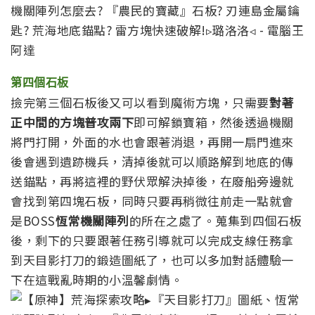
第四個石板
撿完第三個石板後又可以看到魔術方塊，只需要
對著
正中間的方塊普攻兩下
即可解鎖寶箱，然後透過機關
將門打開，外面的水也會跟著消退，再開一扇門進來
後會遇到遺跡機兵，清掉後就可以順路解到地底的傳
送錨點，再將這裡的野伏眾解決掉後，在廢船旁邊就
會找到第四塊石板，同時只要再稍微往前走一點就會
是BOSS
恆常機關陣列
的所在之處了。蒐集到四個石板
後，剩下的只要跟著任務引導就可以完成支線任務拿
到天目影打刀的鍛造圖紙了，也可以多加對話體驗一
下在這戰亂時期的小溫馨劇情。