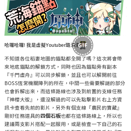
GIF
哈囉哈囉! 我是虛擬Youtuber璐洛洛
不知道各位稻妻地圖的錨點都全開了嗎？這次將會帶
來地底錨點的解鎖方式，同時也因為錨點旁有副本
『千門虛舟』可以同步解鎖，並且也可以解開前往
BOSS恆常機關陣列的所在，中間一些需要解謎的部分
也會拆解出來，而這條路線也涉及到前置的支線任務
『神櫻大祓』，還沒解過的可以先點擊影片右上方資
訊卡查看先前的影片，另外有個支線『農民的寶藏』
剛好任務道具的
四個石板
也都在這條路線上，所以也
建議兩支影片搭配一起服用，或是檢查一下自己的石