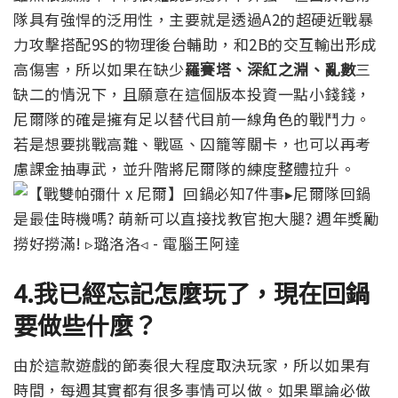
隊具有強悍的泛用性，主要就是透過A2的超硬近戰暴
力攻擊搭配9S的物理後台輔助，和2B的交互輸出形成
高傷害，所以如果在缺少
羅賽塔、深紅之淵、亂數
三
缺二的情況下，且願意在這個版本投資一點小錢錢，
尼爾隊的確是擁有足以替代目前一線角色的戰鬥力。
若是想要挑戰高難、戰區、囚籠等關卡，也可以再考
慮課金抽專武，並升階將尼爾隊的練度整體拉升。
4.我已經忘記怎麼玩了，現在回鍋
要做些什麼？
由於這款遊戲的節奏很大程度取決玩家，所以如果有
時間，每週其實都有很多事情可以做。如果單論必做