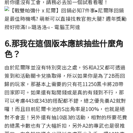
前你還沒有工會，請務必去加一個試看看喔！
6.那我在這個版本應該抽些什麼角
色？
由於尼爾隊並沒有特別突出之處，9S和A2又都可透過
簽到和活動關卡兌換取得，所以如果你是為了2B而回
歸的玩家，那基本上需要的只有花11250黑卡將2B帶
回家即可。
如果還有點閒錢
或是真的有錢到不行，那
可以考慮443或343的搭配都不錯，總之優先養A2就對
囉！而且目前尼爾卡池的S出角率是100%，也就是絕
對不會歪！另外還有抽10返3的活動，相對的所要花費
的總黑卡數也有了大幅折扣，另外A2的專武也是很推