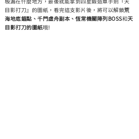
板漏在什麼地方，最後就能拿到四星鍛造單手劍『天
目影打刀』的圖紙，看完這支影片後，將可以解鎖
荒
海地底錨點、千門虛舟副本、恆常機關陣列BOSS
和
天
目影打刀的圖紙
哦!