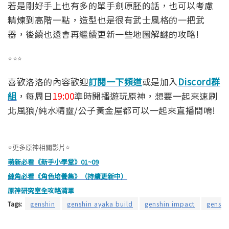
若是剛好手上也有多的單手劍原胚的話，也可以考慮
精煉到高階一點，造型也是很有武士風格的一把武
器，後續也還會再繼續更新一些地圖解謎的攻略!
⭐⭐⭐
喜歡洛洛的內容歡迎
訂閱一下頻道
或是加入
Discord群
組
，每周日
19:00
準時開播遊玩原神，想要一起來速刷
北風狼/純水精靈/公子黃金屋都可以一起來直播間唷!
⭐更多原神相關影片⭐
萌新必看《新手小學堂》01~09
練角必看《角色培養集》（持續更新中）
原神研究室全攻略清單
Tags:
genshin
genshin ayaka build
genshin impact
genshi