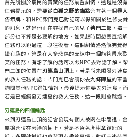
首先說關於農民的寶藏的任務前置劇情，這邊是沒有
任務提示的，需要從
白狐之野的錨點
旁有著一個
尋人
告示牌
，和NPC
柴門克巳
對話可以得知關於這條支線
的訊息，就是他正在尋找自己的兒子
柴門二郎
，這一
部分也不算是必要解的地方，如果趕時間想要直接解
任務可以跳過這一段往後看，這個劇情洛洛解完覺得
蠻有趣的，算是在大多悲傷的支線中一個能夠帶來歡
笑的任務，有想了解的話可以跟NPC去對話了解。柴
門二郎的位置在
刃連島山頂
上，若是尚未觸發刃連島
的救人任務的話，柴門克巳會請你去
九條陣屋
的軍營
詢問其他NPC得知情報，最後提示你要去刃連島，而
若是已經觸發刃連島的救人任務，這一段則會跳過。
刃連島的四個鑰匙
來到刃連島山頂的話會發現有個人被關在牢籠裡，金
屬鑰匙位在旁邊的樹上，若是不急著爬樹拿鑰匙的
話，多跟他對話也會發現有趣的事情，對話完後柴門