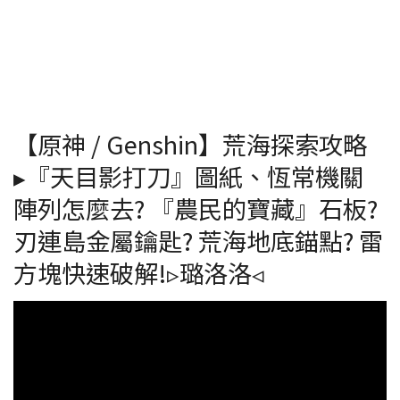
【原神 / Genshin】荒海探索攻略
▸『天目影打刀』圖紙、恆常機關
陣列怎麼去? 『農民的寶藏』石板?
刃連島金屬鑰匙? 荒海地底錨點? 雷
方塊快速破解!▹璐洛洛◃