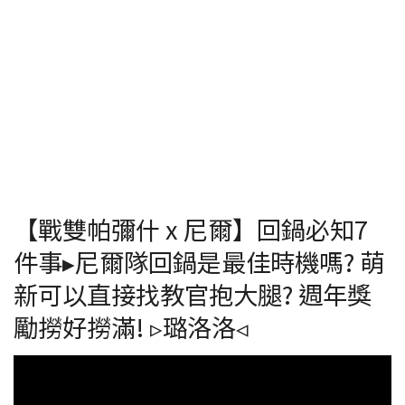
【戰雙帕彌什 x 尼爾】回鍋必知7
件事▸尼爾隊回鍋是最佳時機嗎? 萌
新可以直接找教官抱大腿? 週年獎
勵撈好撈滿! ▹璐洛洛◃