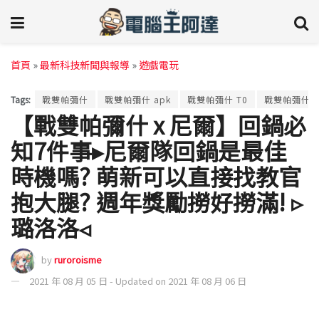
首頁
»
最新科技新聞與報導
»
遊戲電玩
Tags:
戰雙帕彌什
戰雙帕彌什 apk
戰雙帕彌什 T0
戰雙帕彌什 
【戰雙帕彌什 x 尼爾】回鍋必
知7件事▸尼爾隊回鍋是最佳
時機嗎? 萌新可以直接找教官
抱大腿? 週年獎勵撈好撈滿! ▹
璐洛洛◃
by
ruroroisme
2021 年 08 月 05 日 - Updated on 2021 年 08 月 06 日