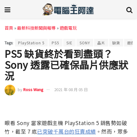
首頁
»
最新科技新聞與報導
»
遊戲電玩
Tags:
PlayStation 5
PS5
SIE
SONY
晶片
缺貨
遊戲
PS5 缺貨終於看到盡頭？
Sony 透露已確保晶片供應狀
況
by
Ross Wang
2021 年 08 月 05 日
眼看 Sony 當家遊戲主機 PlayStation 5 銷售勢如破
竹，截至 7 底
已突破千萬台的狂賣成績
。然而，眾多