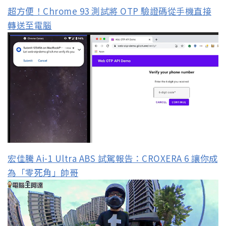
超方便！Chrome 93 測試將 OTP 驗證碼從手機直接
轉送至電腦
宏佳騰 Ai-1 Ultra ABS 試駕報告：CROXERA 6 讓你成
為「零死角」帥哥