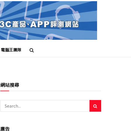
電腦王團隊
網站搜尋
廣告