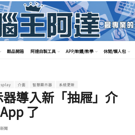
酷品開箱
阿達自製工具
APP/軟體/教學
休閒/懶人包
isplay
介面
智慧顯示器
系統更新
慧顯示器導入新「抽屜」介
pp 了
新聞