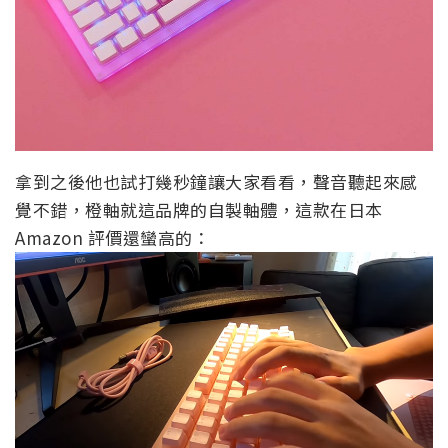
拿到之後他也試打幾秒鐘讓大家看看，聲音聽起來感
覺不錯，橙軸就這品牌的自製軸體，這款在日本
Amazon 評價還蠻高的：