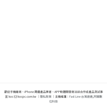
歡迎手機廠商、iPhone 周邊產品業者、APP軟體開發商洽談合作或產品測試事
宜 koc
kocpc.com.tw ｜
隱私政策
｜主機維護：
Fast Line 台灣速連
,
阿腸數
位科技