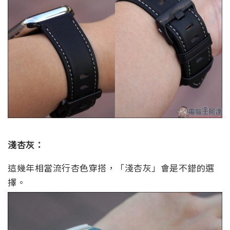
淺杏灰：
這幾年相當流行杏色穿搭，「淺杏灰」會是不錯的選
擇。