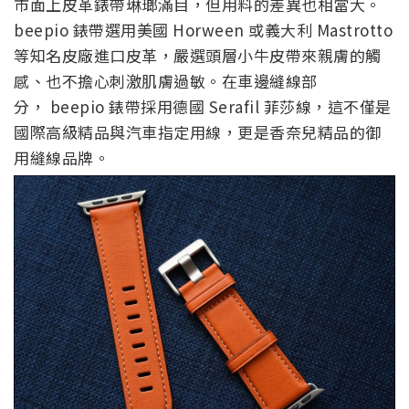
市面上皮革錶帶琳瑯滿目，但用料的差異也相當大。
beepio 錶帶選用美國 Horween 或義大利 Mastrotto
等知名皮廠進口皮革，嚴選頭層小牛皮帶來親膚的觸
感、也不擔心刺激肌膚過敏。在車邊縫線部
分， beepio 錶帶採用德國 Serafil 菲莎線，這不僅是
國際高級精品與汽車指定用線，更是香奈兒精品的御
用縫線品牌。