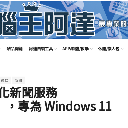
酷品開箱
阿達自製工具
APP/軟體/教學
休閒/懶人包
微軟
新聞
化新聞服務
rt」，專為 Windows 11