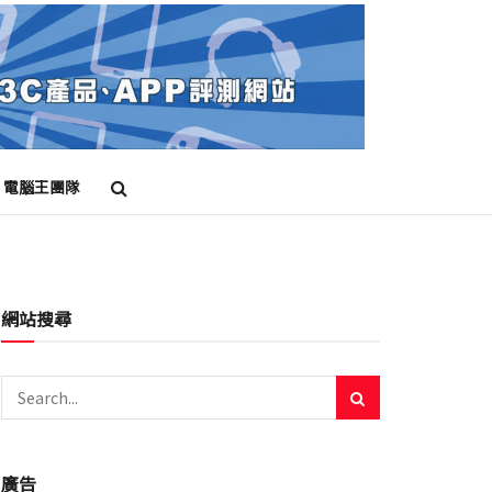
電腦王團隊
網站搜尋
廣告