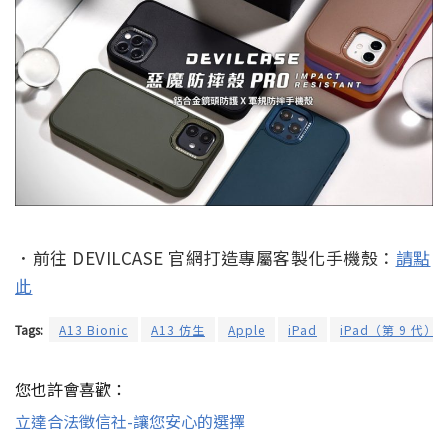
．前往 DEVILCASE 官網打造專屬客製化手機殼：
請點
此
Tags:
A13 Bionic
A13 仿生
Apple
iPad
iPad（第 9 代）
您也許會喜歡：
立達合法徵信社-讓您安心的選擇