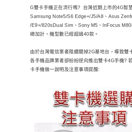
G
雙卡手機正在流行嗎?
台灣近期上市的4G智
Samsung Note5/S6 Edge+/J5/A8、Asus Zenf
/E9+/820sDual Sim、Sony M5、InFocus M8
總加計，機型數已經超過40款
。
由於台灣電信業者陸續關掉2G基地台，導致雙卡
各手機品牌業者卻紛紛逆向推出雙卡4G手機? 
卡手機做一說明及注意事項提醒: