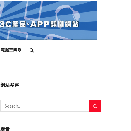
電腦王團隊
網站搜尋
廣告