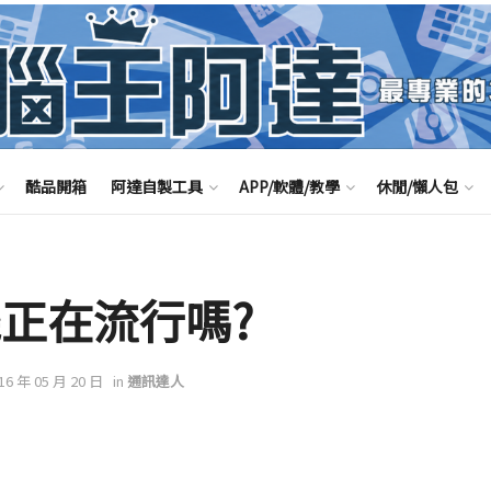
酷品開箱
阿達自製工具
APP/軟體/教學
休閒/懶人包
機正在流行嗎?
016 年 05 月 20 日
in
通訊達人