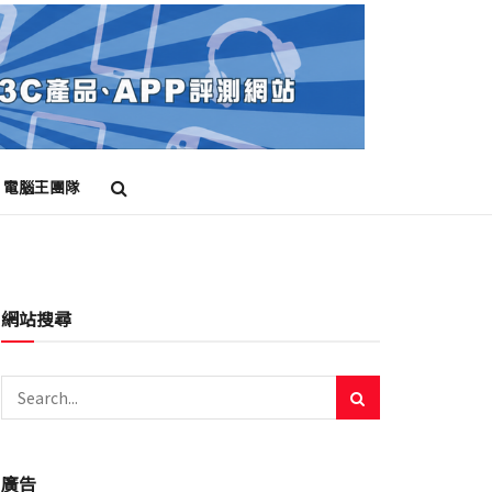
電腦王團隊
網站搜尋
廣告