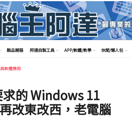
酷品開箱
阿達自製工具
APP/軟體/教學
休閒/懶人包
路與軟體應用
的 Windows 11
用再改東改西，老電腦