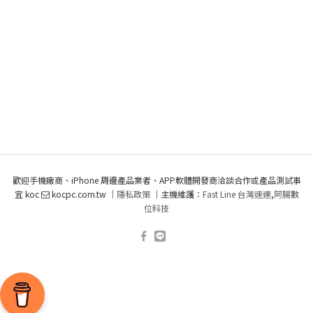
歡迎手機廠商、iPhone 周邊產品業者、APP軟體開發商洽談合作或產品測試事
宜 koc
kocpc.com.tw ｜
隱私政策
｜主機維護：
Fast Line 台灣速連
,
阿腸數
位科技