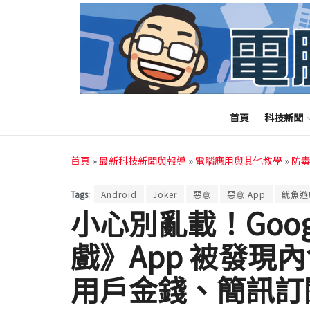
首頁
科技新聞
首頁
»
最新科技新聞與報導
»
電腦應用與其他教學
»
防
Tags:
Android
Joker
惡意
惡意 App
魷魚遊
小心別亂載！Googl
戲》App 被發現
用戶金錢、簡訊訂