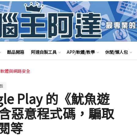
酷品開箱
阿達自製工具
APP/軟體/教學
休閒/懶人包
毒軟體與網路安全
戲
e Play 的《魷魚遊
內含惡意程式碼，騙取
閱等