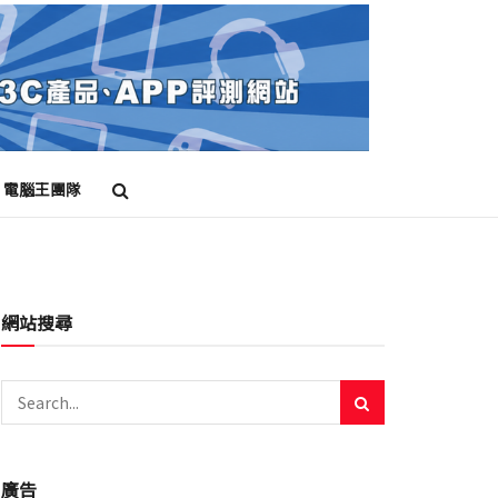
電腦王團隊
網站搜尋
廣告