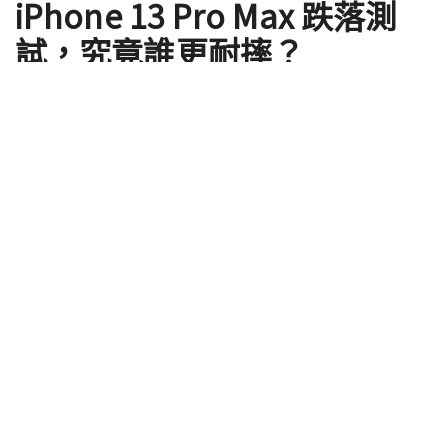
iPhone 13 Pro Max 跌落測
試，究竟誰更耐摔？
by
Shengti
2021 年 12 月 13 日
雖然在未安裝保護殼的話，智慧型手機難免會發生不
幸滑落、造成機身損傷的現象，不過仍有許多用戶偏
好裸機才能呈現百分之百原始的設計質感。那麼哪款
手機更加耐摔，也就成為在選購手機時一項重要考量
因素了。最近外媒 PhoneBuff 就在年底找來 Google
Pixel 6 Pro 與 iPhone 13 Pro Max 兩大陣營代表性的
旗艦手機，以不同角度進行跌落測試 PK ，究竟誰更耐
摔呢？