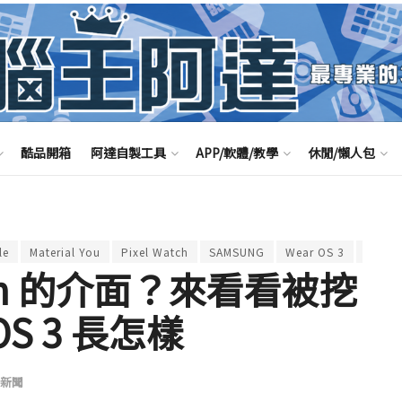
酷品開箱
阿達自製工具
APP/軟體/教學
休閒/懶人包
le
Material You
Pixel Watch
SAMSUNG
Wear OS 3
三星
atch 的介面？來看看被挖
OS 3 長怎樣
新聞