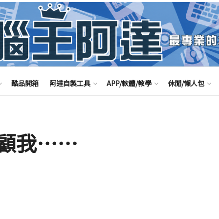
酷品開箱
阿達自製工具
APP/軟體/教學
休閒/懶人包
顧我⋯⋯