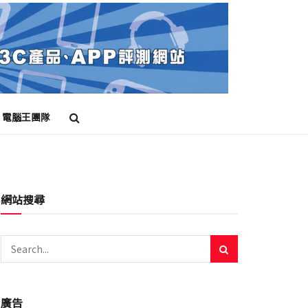
電腦王團隊
網站搜尋
廣告