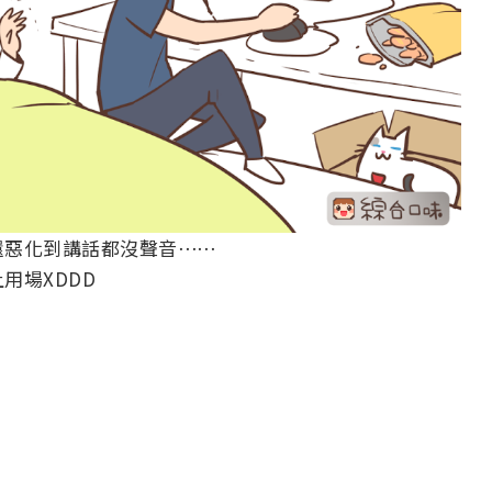
還惡化到講話都沒聲音⋯⋯
用場XDDD