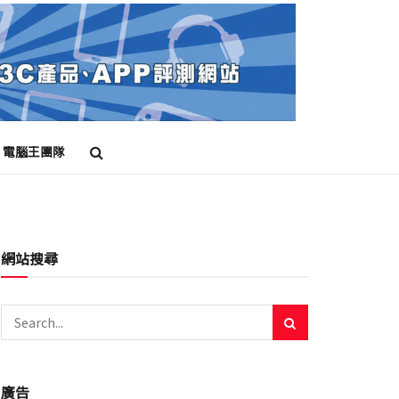
電腦王團隊
網站搜尋
廣告