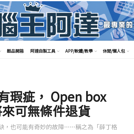
酷品開箱
阿達自製工具
APP/軟體/教學
休閒/懶人包
有瑕疵， Open box
板將來可無條件退貨
缺，也可能有奇妙的故障……稱之為「薛丁格