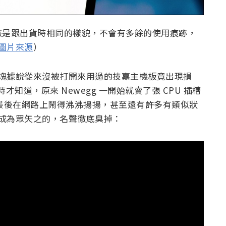
該是跟出貨時相同的樣貌，不會有多餘的使用痕跡，
圖片來源
）
稱那塊據說從來沒被打開來用過的技嘉主機板竟出現損
這時才知道，原來 Newegg 一開始就賣了張 CPU 插槽
件事最後在網路上鬧得沸沸揚揚，甚至還有許多有類似狀
之間成為眾矢之的，名聲徹底臭掉：