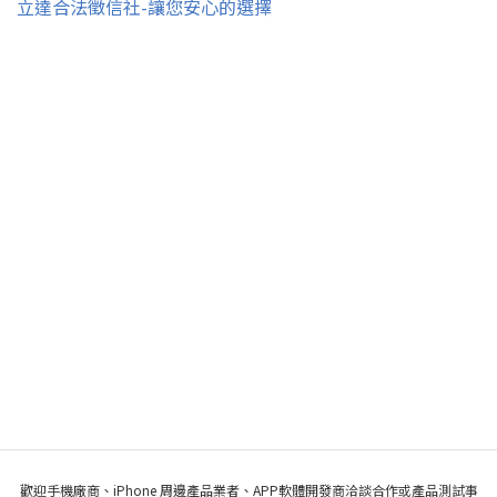
立達合法徵信社-讓您安心的選擇
歡迎手機廠商、iPhone 周邊產品業者、APP軟體開發商洽談合作或產品測試事