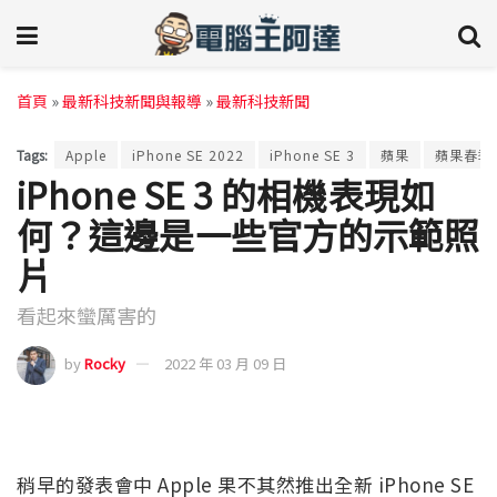
首頁
»
最新科技新聞與報導
»
最新科技新聞
Tags:
Apple
iPhone SE 2022
iPhone SE 3
蘋果
蘋果春季
iPhone SE 3 的相機表現如
何？這邊是一些官方的示範照
片
看起來蠻厲害的
by
Rocky
2022 年 03 月 09 日
稍早的發表會中 Apple 果不其然推出全新 iPhone SE