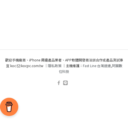
歡迎手機廠商、iPhone 周邊產品業者、APP軟體開發商洽談合作或產品測試事
宜 koc
kocpc.com.tw ｜
隱私政策
｜主機維護：
Fast Line 台灣速連
,
阿腸數
位科技