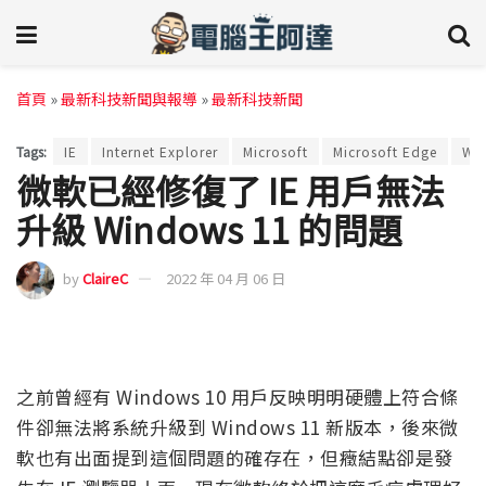
首頁
»
最新科技新聞與報導
»
最新科技新聞
Tags:
IE
Internet Explorer
Microsoft
Microsoft Edge
Wi
微軟已經修復了 IE 用戶無法
升級 Windows 11 的問題
by
ClaireC
2022 年 04 月 06 日
之前曾經有 Windows 10 用戶反映明明硬體上符合條
件卻無法將系統升級到 Windows 11 新版本，後來微
軟也有出面提到這個問題的確存在，但癥結點卻是發