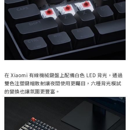
在 Xiaomi 有線機械鍵盤上配備白色 LED 背光，通過
雙色注塑鍵帽散射讓夜間使用更矚目，六種背光模試
的變換也讓氛圍更豐富。