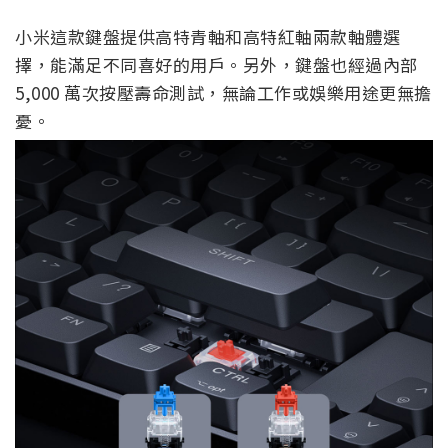
小米這款鍵盤提供高特青軸和高特紅軸兩款軸體選
擇，能滿足不同喜好的用戶。另外，鍵盤也經過內部
5,000 萬次按壓壽命測試，無論工作或娛樂用途更無擔
憂。