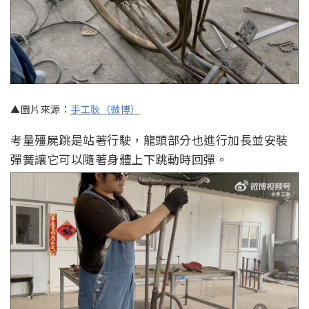
▲圖片來源：
手工耿（微博）
考量殭屍跳是站著行駛，龍頭部分也進行加長並安裝
彈簧讓它可以隨著身體上下跳動時回彈。