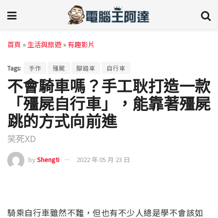
首頁
»
生活與旅遊
»
有趣影片
Tags:
手作
殭屍
腳踏車
自行車
不會騎車嗎？手工耿打造一款
「殭屍自行車」，能靠著殭屍
跳的方式向前進
笑死XD
by
Shengti
2022 年 05 月 23 日
騎乘自行車雖然不難，但也有不少人總是學不會該如