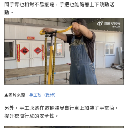
間手臂也相對不易痠痛，手把也能隨著上下跳動活
動。
▲圖片來源：
手工耿（微博）
另外，手工耿還在這輛殭屍自行車上加裝了手電筒，
提升夜間行駛的安全性。