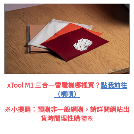
xTool M1 三合一雷雕機哪裡買？
點我前往
（嘖嘖）
※小提醒：預購非一般網購，請詳閱網站出
貨時間理性購物※