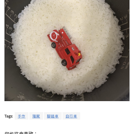
Tags:
手作
殭屍
腳踏車
自行車
您也許會喜歡：