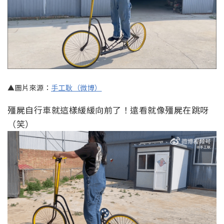
▲圖片來源：
手工耿（微博）
殭屍自行車就這樣緩緩向前了！遠看就像殭屍在跳呀
（笑）