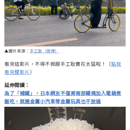
▲圖片來源：
手工耿（微博）
看完這影片，不得不佩服手工耿實在太猛啦！（
點我
看完整影片
）
延伸閱讀：
為了「補鐵」，日本網友不僅將南部鐵偶加入電鍋煮
飯吃，就連金屬小汽車等金屬玩具也不放過