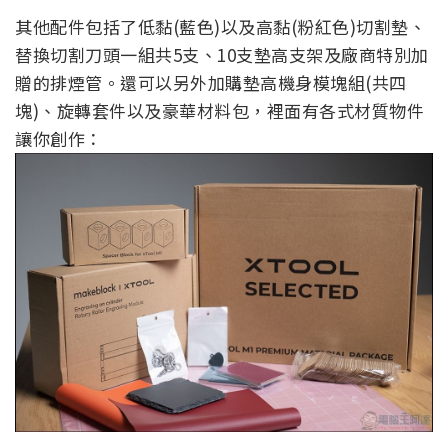
其他配件包括了低黏(藍色)以及高黏(粉紅色)切割墊、
替換切割刀頭一組共5支、10支墊高支架及廠商特別加
贈的排煙管。還可以另外加購墊高機身模塊組(共四
塊)、旋轉套件以及豪華材料包，裡面有各式材質物件
讓你創作：