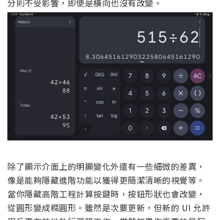
分則不受影響，即便是橫向也沒有改變。
除了顯示介面上的明顯變化外還有一些細微的差異，
像是能夠隱藏進階功能以獲得更簡潔清晰的視覺等。
當你隱藏高階工程計算按鍵時，按鈕形狀也會改變，
從圓形變成橢圓形。雖然是次要更新，但新的 UI 允許