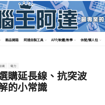
酷品開箱
阿達自製工具
APP/軟體/教學
休閒/懶人包
知識
電力
選購延長線、抗突波
解的小常識