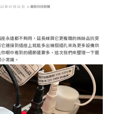
022 年 07 月 01 日
in
最新科技新聞
插座永遠都不夠用，延長線與它更複雜的姊妹品抗突
將它連接到插座上就能多出幾個插孔來為更多設備供
比你眼中看到的細節還要多，這次我們來整理一下選
礎小常識。