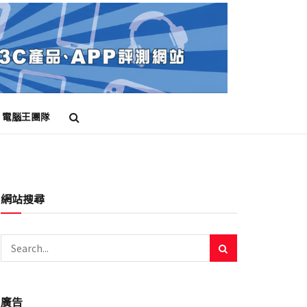
電腦王團隊
網站搜尋
廣告