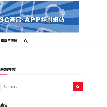
電腦王團隊
網站搜尋
廣告