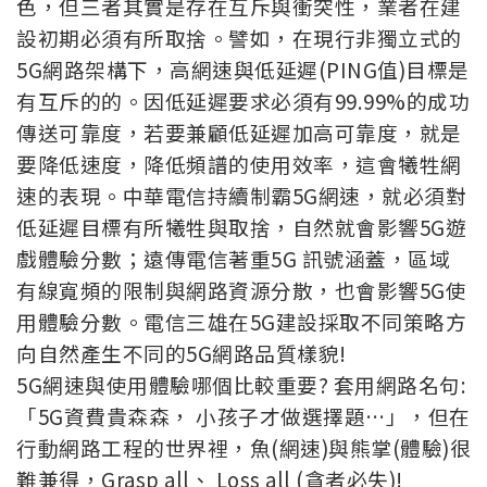
色，但三者其實是存在互斥與衝突性，業者在建
設初期必須有所取捨。譬如，在現行非獨立式的
5G網路架構下，高網速與低延遲(PING值)目標是
有互斥的的。因低延遲要求必須有99.99%的成功
傳送可靠度，若要兼顧低延遲加高可靠度，就是
要降低速度，降低頻譜的使用效率，這會犧牲網
速的表現。中華電信持續制霸5G網速，就必須對
低延遲目標有所犧牲與取捨，自然就會影響5G遊
戲體驗分數；遠傳電信著重5G 訊號涵蓋，區域
有線寬頻的限制與網路資源分散，也會影響5G使
用體驗分數。電信三雄在5G建設採取不同策略方
向自然產生不同的5G網路品質樣貌!
5G網速與使用體驗哪個比較重要? 套用網路名句:
「5G資費貴森森， 小孩子才做選擇題…」，但在
行動網路工程的世界裡，魚(網速)與熊掌(體驗)很
難兼得，Grasp all、 Loss all (貪者必失)!