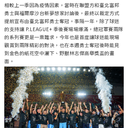
相較上一季因為疫情因素，當時在聯盟方和臺北富邦
勇士與福爾摩沙台新夢想家討論後，最終以裁定方式
提前宣布由臺北富邦勇士奪冠。事隔一年，除了球迷
的支持讓 P.LEAGUE+ 季後賽場場爆滿，總冠軍賽兩隊
的系列賽更是一票難求，今年也是首度讓球迷能現場
觀賞到兩隊精彩的對決，也在本週勇士奪冠後時能見
到金色的紙花空中灑下、野獸林志傑高舉獎盃的畫
面。