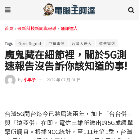
首頁
»
最新科技新聞與報導
»
通訊達人
Tags:
OpenSignal
中華電信
台灣大哥大
遠傳電信
魔鬼藏在細節裡，關於5G測
速報告沒告訴你該知道的事!
by
小丰子
2022 年 07 月 01 日
台灣5G開台迄今已將屆滿兩年，加上「台台併」
與「遠亞併」在即，電信三雄所繳出的5G成績單
眾所矚目。根據NCC統計，至111年第1季，台灣