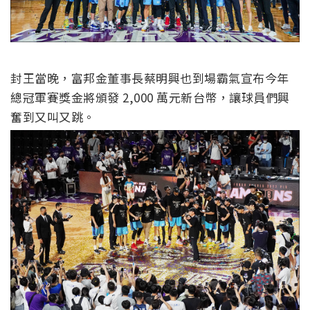
封王當晚，富邦金董事長蔡明興也到場霸氣宣布今年
總冠軍賽獎金將頒發 2,000 萬元新台幣，讓球員們興
奮到又叫又跳。