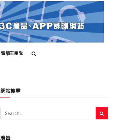
電腦王團隊
串流
電視
電視棒
網站搜尋
廣告