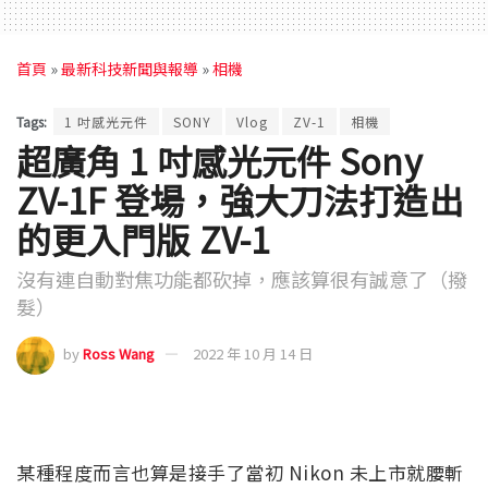
首頁
»
最新科技新聞與報導
»
相機
Tags:
1 吋感光元件
SONY
Vlog
ZV-1
相機
超廣角 1 吋感光元件 Sony
ZV-1F 登場，強大刀法打造出
的更入門版 ZV-1
沒有連自動對焦功能都砍掉，應該算很有誠意了（撥
髮）
by
Ross Wang
2022 年 10 月 14 日
某種程度而言也算是接手了當初 Nikon 未上市就腰斬