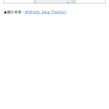
▲圖片來源：
@SPinfo_blog (Twitter)