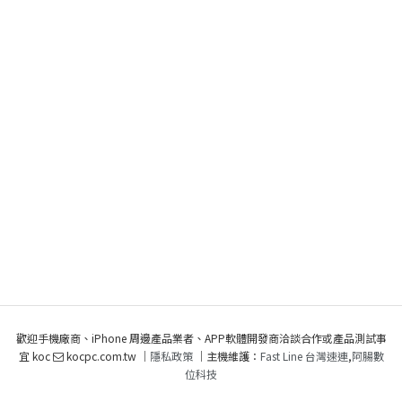
歡迎手機廠商、iPhone 周邊產品業者、APP軟體開發商洽談合作或產品測試事
宜 koc
kocpc.com.tw ｜
隱私政策
｜主機維護：
Fast Line 台灣速連
,
阿腸數
位科技