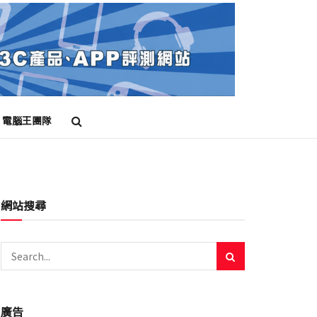
電腦王團隊
網站搜尋
廣告