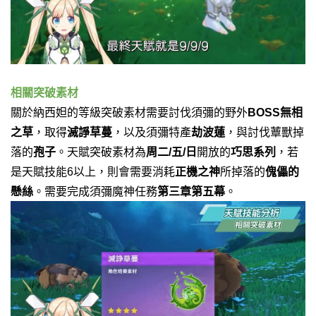
相關突破素材
關於納西妲的等級突破素材需要討伐須彌的野外
BOSS
無相
之草
，取得
滅諍草蔓
，以及須彌特產
劫波蓮
，
與討伐蕈獸掉
落的
孢子
。
天賦突破素材為
周二/五/日
開放的
巧思系列
，
若
是天賦技能6以上，則會需要消耗
正機之神
所掉落的
傀儡的
懸絲
。需要完成須彌魔神任務
第三章第五幕
。