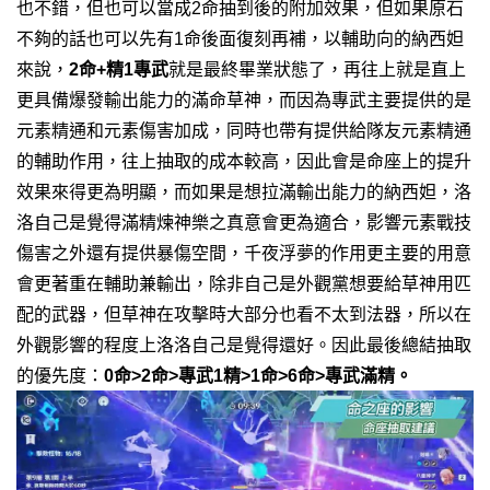
也不錯，但也可以當成2命抽到後的附加效果，但如果原石
不夠的話也可以先有1命後面復刻再補，以輔助向的納西妲
來說，
2命+精1專武
就是最終畢業狀態了，再往上就是直上
更具備爆發輸出能力的滿命草神，而因為專武主要提供的是
元素精通和元素傷害加成，同時也帶有提供給隊友元素精通
的輔助作用，往上抽取的成本較高，因此會是命座上的提升
效果來得更為明顯，而如果是想拉滿輸出能力的納西妲，洛
洛自己是覺得滿精煉神樂之真意會更為適合，影響元素戰技
傷害之外還有提供暴傷空間，千夜浮夢的作用更主要的用意
會更著重在輔助兼輸出，除非自己是外觀黨想要給草神用匹
配的武器，但草神在攻擊時大部分也看不太到法器，所以在
外觀影響的程度上洛洛自己是覺得還好。因此最後總結抽取
的優先度：
0命>2命>專武1精>1命>6命>專武滿精。