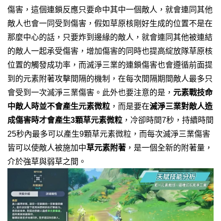
傷害，這個連鎖反應只要命中其中一個敵人，就會連同其他
敵人也會一同受到傷害，假如草原核剛好生成的位置不是在
那麼中心的話，只要炸到邊緣的敵人，就會連同其他被連結
的敵人一起承受傷害，增加傷害的同時也提高綻放隊草原核
位置的觸發成功率，而滅淨三業的連鎖傷害也會遵循前面提
到的元素附著攻擊間隔的機制，在每次間隔期間敵人最多只
會受到一次滅淨三業傷害。此外也要注意的是，
元素戰技命
中敵人時並不會產生元素微粒
，而是要在
滅淨三業對敵人造
成傷害時才會產生3顆草元素微粒
，冷卻時間7秒，持續時間
25秒內最多可以產生9顆草元素微粒，而每次滅淨三業傷害
皆可以使敵人被施加
中
草元素附著
，是一個全新的附著量，
介於強草與弱草之間。