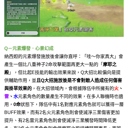
Q－元素爆發．心景幻成
納西妲的元素爆發施放後會讓你直呼：「哇～你家真大」會
產生一個比八重神子2命攻擊範圍再更大一點的「
摩耶之
殿
」，但比起E技能的輸出效果來說，Q大招比較偏向是提
供輔助作用，並
且
Q大招施放後是不會對敵人造成任何傷害
與掛草效果的
，在大招領域內，會根據隊伍中所擁有的
火
、
雷
、
水
元素角色的數量產生不同的效果，在多人聯機時也適
用，
0命
狀態下，隊伍中有1名對應元素角色就可以獲得一層
BUFF效果，而有2名火元素角色則會使滅淨三業傷害更加
提升、有2名雷元素角色則會使滅淨三業觸發時間降低更