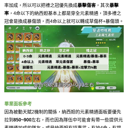
率加成，所以可以把禮之冠優先換成
暴擊傷害
，其次
暴擊
率
，4命以下的納西妲基本上都是穿全元素精通，頂多禮之
冠會是換成暴傷頭，而4命以上就可以轉成草傷杯+暴傷頭。
畢業面板參考
因為被動天賦2機制的關係，納西妲的元素精通面板要優先
拉到
850~900
左右，而也因為隊伍中可能會有帶一些提供元
素精通加成的隊友、或是納西妲有持專武、有抽4命、有提