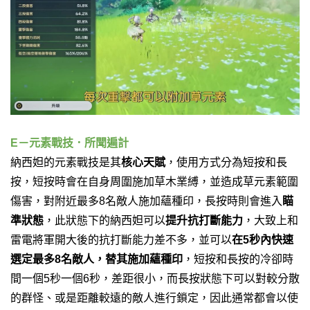
E－元素戰技．所聞遍計
納西妲的元素戰技是其
核心天賦
，使用方式分為短按和長
按，短按時會在自身周圍施加草木業縛，並造成草元素範圍
傷害，對附近最多8名敵人施加蘊種印，長按時則會進入
瞄
準狀態
，此狀態下的納西妲可以
提升抗打斷能力
，大致上和
雷電將軍開大後的抗打斷能力差不多，並可以
在5秒內快速
選定最多8名敵人，替其施加蘊種印
，短按和長按的冷卻時
間一個5秒一個6秒，差距很小，而長按狀態下可以對較分散
的群怪、或是距離較遠的敵人進行鎖定，因此通常都會以使