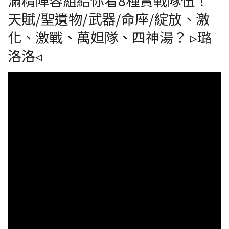
滿精陣容組給你看8種實戰隊伍！
天賦/聖遺物/武器/命座/綻放、激
化、激戰、萬妲隊、四神湯？ ▹璐
洛洛◃