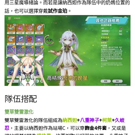
用三星魔導緒論。而若是讓納西妲作為隊伍中的奶媽位置的
話，也可以選擇穿戴
試作金珀
。
隊伍搭配
雙草雙雷激化
雙草雙雷激化的隊伍組成為
納西妲
+
八重神子
+
柯萊
+
久岐
忍
，主要以納西妲作為站場C，可以穿
飾金4件套
，又或是