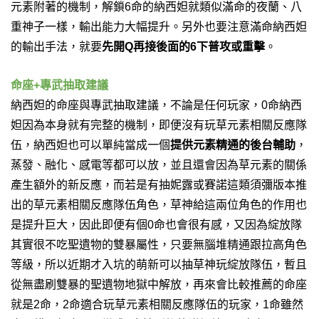
元素附著的機制，解鎖6命的納西妲就類似滿命的夜蘭、八
重神子一樣，輸出能力大幅提升。另外也要注意滿命納西妲
的輸出手法，就要
先開Q再接後面的6下普攻或重擊
。
命座+專武抽取建議
納西妲的命座與專武抽取建議，不論是任何玩家，0命納西
妲因為本身就有完整的機制，即便沒有玩草元素相關反應隊
伍，納西妲也可以單純當成一個
提供元素精通的後台輔助
，
蒸發、融化、感電等都可以放，並且還會因為草元素的關係
產生額外的新反應，而若是有抽妮露或賽諾這類須彌版本推
出的草元素相關反應隊伍角色，草神給這兩位角色的作用也
是提升巨大，因此即便有個0命也會很有感，又因為綻放隊
其實很不吃聖遺物的雙暴屬性，只要無腦堆精通跟拉高角色
等級，所以近期才入坑的萌新可以抽草神玩綻放隊伍，暫且
從無盡刷雙暴的聖遺物地獄中解放，再來會比較推薦的命座
就是2命，2命適合玩草元素相關反應隊伍的玩家，1命雖然