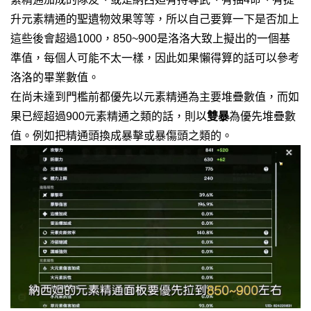
升元素精通的聖遺物效果等等，所以自己要算一下是否加上
這些後會超過1000，850~900是洛洛大致上擬出的一個基
準值，每個人可能不太一樣，因此如果懶得算的話可以參考
洛洛的畢業數值。
在尚未達到門檻前都優先以元素精通為主要堆疊數值，而如
果已經超過900元素精通之類的話，則以
雙暴
為優先堆疊數
值。例如把精通頭換成暴擊或暴傷頭之類的。