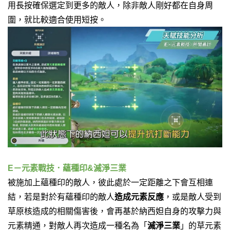
用長按確保選定到更多的敵人，除非敵人剛好都在自身周
圍，就比較適合使用短按。
E－元素戰技．蘊種印&滅淨三業
被施加上蘊種印的敵人，彼此處於一定距離之下會互相連
結，若是對於有蘊種印的敵人
造成元素反應
，或是敵人受到
草原核造成的相關傷害後，會再基於納西妲自身的攻擊力與
元素精通，對敵人再次造成一種名為「
滅淨三業
」的草元素