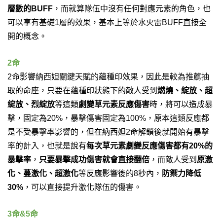
層數的BUFF
，
而就算隊伍中沒有任何對應元素的角色，也
可以享有基礎1層的效果，基本上等於水火雷BUFF直接全
開的概念。
2命
2命影響納西妲關鍵天賦的蘊種印效果，因此是較為推薦抽
取的命座，只要在蘊種印狀態下的敵人受到
燃燒、綻放、超
綻放、烈綻放
等這類
劇變草元素反應傷害
時，將可以造成暴
擊，固定為20%，暴擊傷害固定為100%，原本這類反應都
是不受暴擊率影響的，但在納西妲2命解鎖後就開始有暴擊
率的計入，也就是說有
每次草元素劇變反應傷害都有20%的
暴擊率
，
只要暴擊成功傷害就會直接翻倍
，而敵人受到
原激
化、蔓激化、超激化
等反應影響後的8秒內，
防禦力降低
30%
，可以直接提升激化隊伍的傷害。
3命&5命