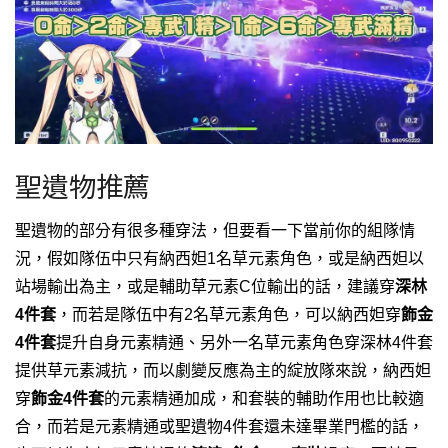
聖遺物推薦
聖遺物的部分有很多種穿法，但要看一下當前你的組隊情
況，假如隊伍中只有納西妲1名草元素角色，或是納西妲以
站場輸出為主，或是輔助草元素C位輸出的話，建議穿
深林
4件套
，而若是隊伍中有2名草元素角色，可以納西妲穿
飾金
4件套
提升自身元素精通、另外一名草元素角色穿深林4件套
提供草元素減抗，而以劇變反應為主的綻放隊來說，納西妲
穿
飾金4件套
的元素精通加成，和套裝的輔助作用也比較適
合，而若是元素精通或聖遺物4件套還未達畢業門檻的話，