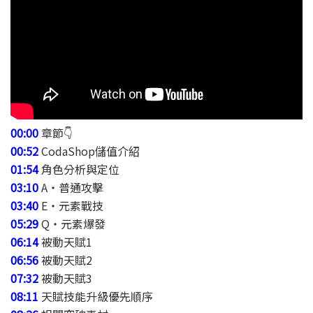
00:00
章節👇
00:52
CodaShop儲值介紹
01:54
角色分析與定位
03:10
A・普通攻擊
03:40
E・元素戰技
05:29
Q・元素爆發
06:14
被動天賦1
06:56
被動天賦2
07:32
被動天賦3
08:11
天賦技能升級優先順序