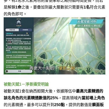
多、有2名水元素角色則會使摩耶之殿持續時間更長，而若
是解鎖
1命
之後，要疊加到最大層數就只需要有
1名
符合元素
的角色即可。
被動天賦1－淨善攝受明論
被動天賦1會在納西妲開大後，依據隊伍中
最高元素精通的
該名角色的元素精通數值的25%
，提高領域內
當前場上角色
的元素精通，最多可以提升到
250點
，提供的數值是
鎖面板