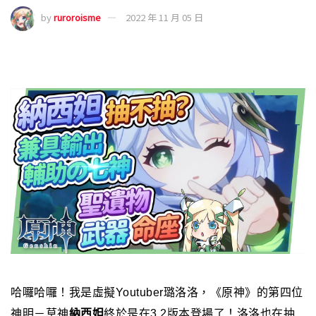
by
ruroroisme
2022 年 11 月 05 日
哈囉哈囉！我是虛擬Youtuber璐洛洛，《原神》的第四位
神明－草神
納西妲
終於是在3.2版本登場了！洛洛也在抽