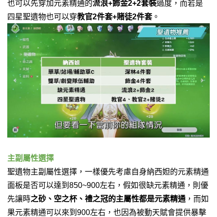
也可以先穿加元素精通的
流浪
+飾金
2+2套裝
過度，而若是
四星聖遺物也可以穿
教官2件套
+賭徒2件套
。
主副屬性選擇
聖遺物主副屬性選擇，一樣優先考慮自身納西妲的元素精通
面板是否可以達到850~900左右，假如很缺元素精通，則優
先讓
時
之砂、空之杯、禮之冠的主屬性都是元素精通
，而如
果元素精通可以來到900左右，也因為被動天賦會提供暴擊