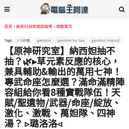
首頁
»
最新科技新聞與報導
»
遊戲電玩
Tags:
3.0前瞻
genshin
genshin hu tao
genshin impact
G
【原神研究室】納西妲抽不
抽？🌿▸草元素反應的核心，
兼具輔助&輸出的萬用七神！
專武命座怎麼選？滿命滿精陣
容組給你看8種實戰隊伍！天
賦/聖遺物/武器/命座/綻放、
激化、激戰、萬妲隊、四神
湯？ ▹璐洛洛◃