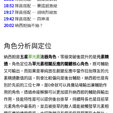
18:52
隊員搭配 — 賽諾超激綻
19:17
隊員搭配 — 胡桃烈綻放
19:42
隊員搭配 — 四神湯
20:02
納西妲抽不抽？
角色分析與定位
納西妲是
五星
草元素
法器角色
，等級突破後提升的是
元素精
通
，角色定位為
草元素相關反應的關鍵核心角色
，既可輔助
又可輸出，而如果是單純放在劇變反應中當作拉抬隊友的元
素精通數值的話，則會比較偏向是後台輔助，納西妲也是有
別於先前的三位七神，是0命就可以具備
站場輸出
兼
輔助作
用
的角色，透過命座解鎖可以更加提升納西妲的輔助與輸出
作用，技能特性是可以提供後台掛草，持續時長也是目前草
元素角色中最長的，並且被掛草的敵人還能被觸發草元素相