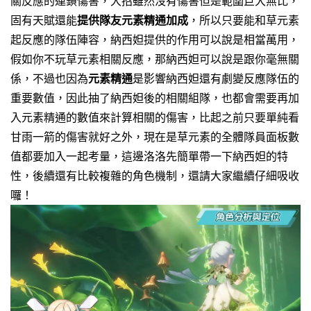
關反應的連鎖傷害，大招雖然沒有傷害但是範圍巨大無比，
固有天賦還能
提供隊友元素精通加成
，所以只要能和草元素
起反應的隊伍陣容，納西妲提供的作用可以說是相當萬用，
假如你不玩草元素相關反應，那納西妲可以說是跟你毫無關
係，不過也因為
元素精通
是影響納西妲還有劇變反應隊伍的
重要數值，因此抽了納西妲後的相關組隊，也都會需要再加
入元素精通的數值來計算相關的傷害，比起之前只要單純看
甘雨一箭的傷害就好之外，現在是草元素的全體隊員面板數
值都要加入一起考量，這邊洛洛先簡單帶一下納西妲的特
性，後續還有比較複雜的角色機制，還請大家繼續仔細吸收
囉！