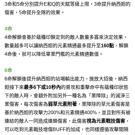
3命和5命分別提升E和Q的天賦等級上限，3命提升納西妲的
傷害，5命提升全隊的效果。
4命
4命解鎖會基於蘊種印鎖定到的敵人數量多寡來決定效果，
數量越多可以讓納西妲的元素精通最多提升至
160點
，解鎖
4命後，就可以降低畢業門檻的元素精通數值。
6命
6命解鎖後提升納西妲的站場輸出能力，施放大招後，納西
妲接下來
最多6下或10秒內
的普攻和重擊命中有蘊種印狀態
下的敵人時，會額外附加另外一種名為「
業障除
」的滅淨三
業傷害，每次傷害為
弱草元素附著
，業障除的草元素傷害是
基於納西妲的攻擊力200%和元素精通400%，並且對所有被
連結的敵人一同造成連鎖傷害，此傷害
視為元素戰技傷害
，
可以吃到元素戰技增傷BUFF的加成，也同樣遵循攻擊間隔