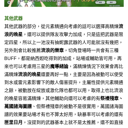
其他武器
其他武器的部分，從元素精通向考慮的話可以選擇高精煉
流
浪的晚星
，還可以提供隊友攻擊力加成，只是這把武器是限
定四星，所以上一池沒有抽妮露武器的人可能就沒有幾把，
另外則會比較推薦
流浪的樂章
，切角登場時一共會有三種
BUFF，都是納西妲吃得到的加成，站場或輔助皆可用，再
來也可以考慮用三星的
魔導緒論
，滿精煉情況下效果會再比
滿精煉
流浪的晚星
還要再好一點，主要是因為被動可以使受
到水或雷元素影響下的敵人傷害提升，主屬性提供元素精通
之餘，被動放在綻放或激化隊也都可以用，取得上也比流浪
的晚星容易滿精煉，其他輔助向還可以考慮的有
祭禮殘章、
萬國諸海圖譜
、但祭禮殘章的被動不是很實用，萬國諸海圖
譜的效果要站場才有也不算太好用，缺暴率可以考慮的還有
匣里日月
，沒提到的武器基本上就不是太推薦，還不如直接