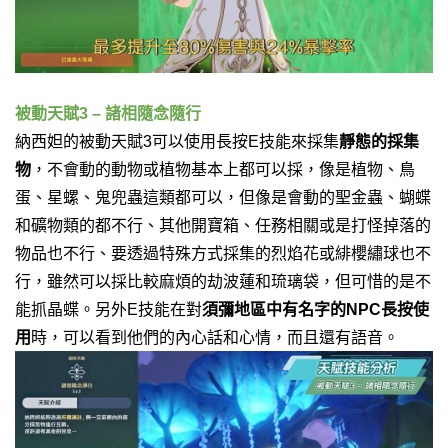
被動天賦3 – 諸相隨念隨行
納西妲的被動天賦3可以使用長按E技能來採集
靜態的採集
物
，不會動的動物或植物基本上都可以採，像是植物、鳥
蛋、星螺、鬼兜蟲這類都可以，但像是會動的聖金蟲、蝴蝶
和礦物類的都不行、其他開寶箱、任務相關或是打怪掉落的
物品也不行、要透過特殊方式採集的烈焰花或緋櫻繡球也不
行，雖然可以採比較麻煩的劫波蓮和琉璃袋，但可惜的是不
能抓晶蝶。
另外E技能在對
須彌地區中有名字的NPC長按使
用
時，可以看到他們的內心話和心情，而且還有語音。