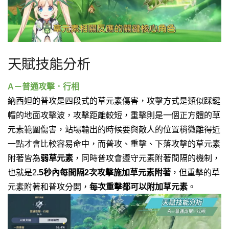
天賦技能分析
A－普通攻擊．行相
納西妲的普攻是四段式的草元素傷害，攻擊方式是類似踩鍵
帽的地面攻擊波，攻擊距離較短，重擊則是一個正方體的草
元素範圍傷害，站場輸出的時候要與敵人的位置稍微離得近
一點才會比較容易命中，而普攻、重擊、下落攻擊的草元素
附著皆為
弱草元素
，同時普攻會遵守元素附著間隔的機制，
也就是
2
.5秒內每間隔2次攻擊施加草元素附著
，但重擊的草
元素附著和普攻分開，
每次重擊都可以附加草元素
。