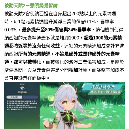
被
動天賦2－慧明緣覺智論
被動天賦2會使納西妲在自身超出200點以上的元素精通
時，每1點元素精通提升滅淨三業的傷害0.1%、暴擊率
0.03%，
最多提升至80%傷害與24%暴擊率
，這個機制使得
納西妲的元素精通最多就是堆到1000，
超過1000的元素精
通都將近等於沒有任何收益
，這裡的元素精通加成會計算進
納西妲
所有的元素精通
，
不論是額外或是非額外的元素精
通，都可以被轉化
，而被轉化的滅淨三業傷害加成，是屬於
增傷區間，與草元素傷害是分開
相加
計算，而暴擊率加成不
會直接顯示在面板中。