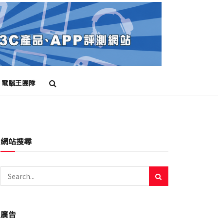
電腦王團隊
網站搜尋
廣告