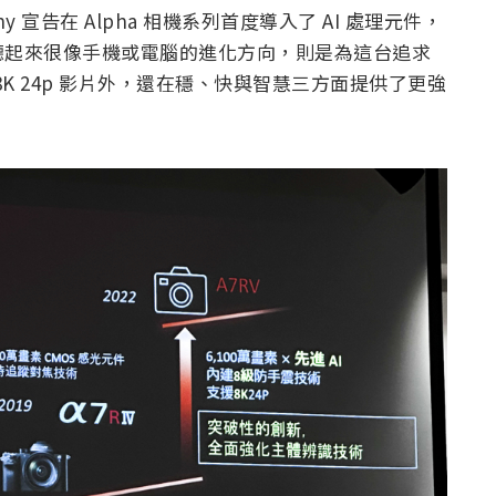
y 宣告在 Alpha 相機系列首度導入了 AI 處理元件，
聽起來很像手機或電腦的進化方向，則是為這台追求
8K 24p 影片外，還在穩、快與智慧三方面提供了更強