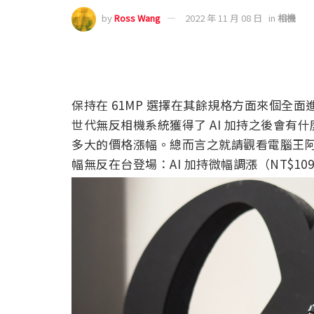
by
Ross Wang
2022 年 11 月 08 日
in
相機
保持在 61MP 選擇在其餘規格方面來個全面
世代無反相機系統獲得了 AI 加持之後會
多大的價格漲幅。總而言之就請觀看電腦王阿達團
幅無反在台登場：AI 加持微幅調漲（NT$109