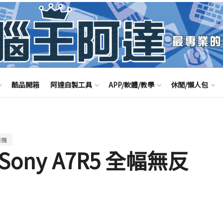
酷品開箱
阿達自製工具
APP/軟體/教學
休閒/懶人包
相機
ony A7R5 全幅無反