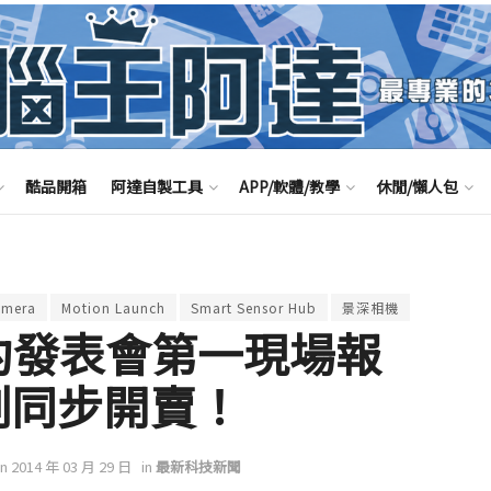
酷品開箱
阿達自製工具
APP/軟體/教學
休閒/懶人包
amera
Motion Launch
Smart Sensor Hub
景深相機
) 紐約發表會第一現場報
即刻同步開賣！
on 2014 年 03 月 29 日
in
最新科技新聞