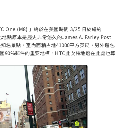
One (M8) 」終於在美國時間 3/25 日於紐約
點原本是歷史非常悠久的James A. Farley Post
是知名景點，室內面積占地41000平方英尺，另外還包
美國90%郵件的重要地標。HTC此次特地選在此處也算