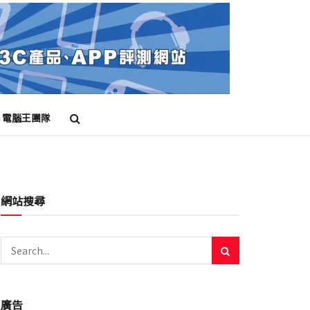
電腦王團隊
網站搜尋
廣告