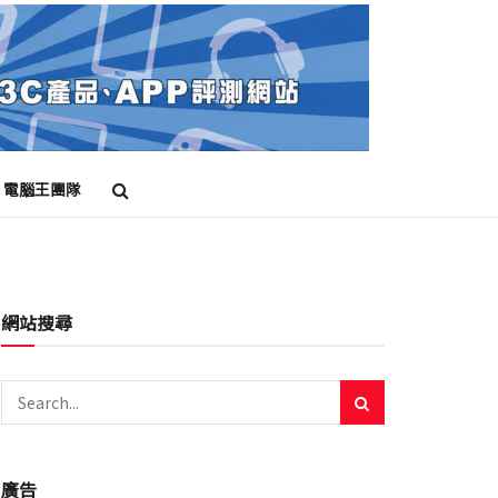
電腦王團隊
網站搜尋
廣告