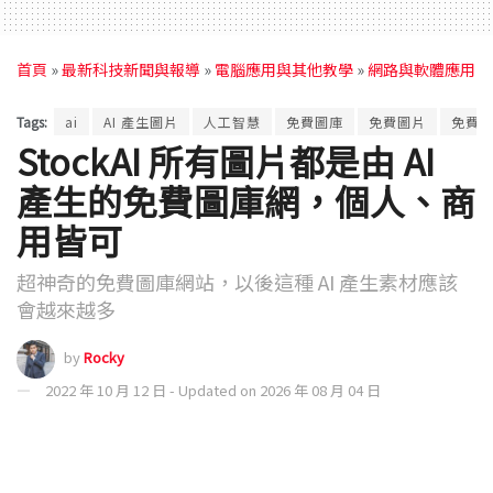
首頁
»
最新科技新聞與報導
»
電腦應用與其他教學
»
網路與軟體應用
Tags:
ai
AI 產生圖片
人工智慧
免費圖庫
免費圖片
免費
StockAI 所有圖片都是由 AI
產生的免費圖庫網，個人、商
用皆可
超神奇的免費圖庫網站，以後這種 AI 產生素材應該
會越來越多
by
Rocky
2022 年 10 月 12 日 - Updated on 2026 年 08 月 04 日