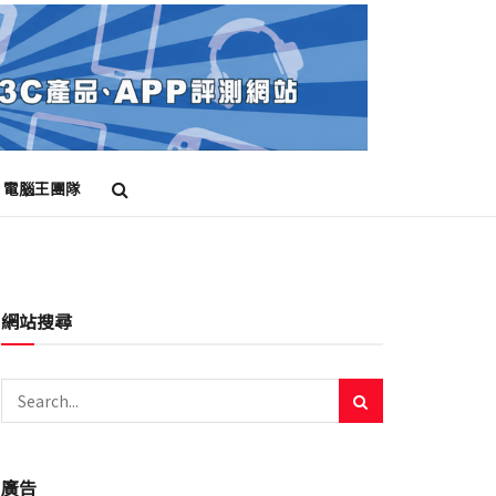
電腦王團隊
網站搜尋
廣告