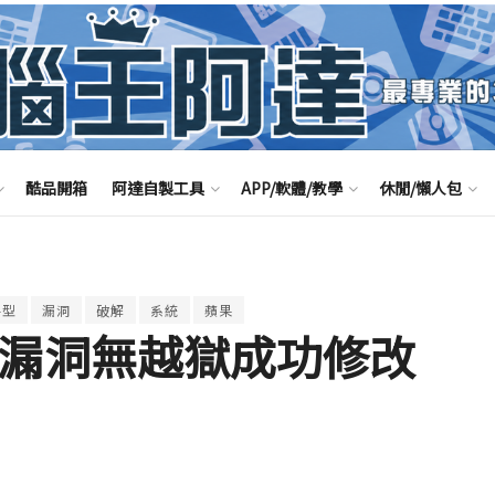
酷品開箱
阿達自製工具
APP/軟體/教學
休閒/懶人包
字型
漏洞
破解
系統
蘋果
.1 漏洞無越獄成功修改