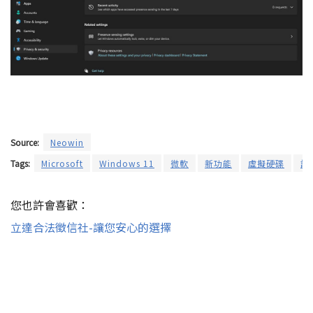
Source:
Neowin
Tags:
Microsoft
Windows 11
微軟
新功能
虛擬硬碟
設
您也許會喜歡：
立達合法徵信社-讓您安心的選擇