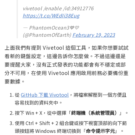
vivetool /enable /id:34912776
https://t.co/WEdIi38Eug
— PhantomOcean3💙💛
(@PhantomOfEarth)
February 19, 2023
上面我們有提到 Vivetool 這個工具，如果你想要試試
看新的鍵盤設定，這邊告訴你怎麼做。不過這邊還是
要提醒大家，沒有正式發表的功能都會有不穩定或部
分不可用，在使用 Vivetool 應用啟用前務必要備份重
要數據。
從
GitHub 下載 Vivotool
，將檔案解壓到一個方便且
容易找到的資料夾中。
按下 Win + X，從中選擇「
終端機（系統管理員）
」。
使用 Ctrl + Shift + 2 組合鍵或按下視窗頂部的向下箭
頭按鈕將 Windows 終端切換到「
命令提示字元
」。