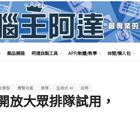
酷品開箱
阿達自製工具
APP/軟體/教學
休閒/懶人包
言模型
實驗功能
排隊
生成式 AI
試用
 終於開放大眾排隊試用，