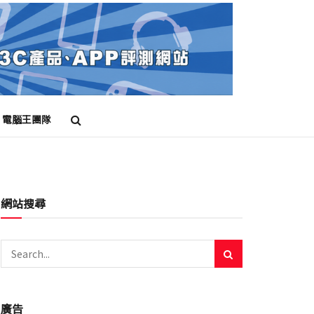
電腦王團隊
網站搜尋
廣告