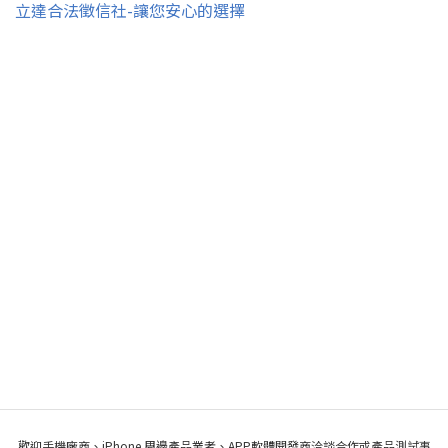
立達合法徵信社-讓您安心的選擇
歡迎手機廠商、iPhone 周邊產品業者、APP軟體開發商洽談合作或產品測試事