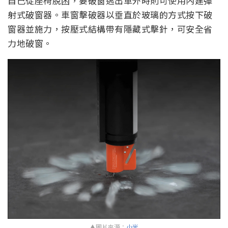
自己從座椅脫困，要破窗逃出車外時則可使用內建彈
射式破窗器。車窗擊破器以垂直於玻璃的方式按下破
窗器並施力，按壓式結構帶有隱藏式擊針，可安全省
力地破窗。
▲圖片來源：
小米