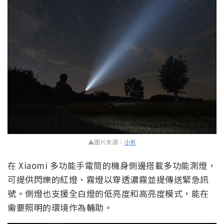
▲圖片來源：
小米
在 Xiaomi 多功能手電筒的機身側邊搭載多功能測燈，
可提供閃爍的紅燈、霧燈以穿透濃霧並提傳送緊急訊
號。側燈也支援全白燈的低亮度和高亮度模式，能在
需要照明的環境作為輔助。