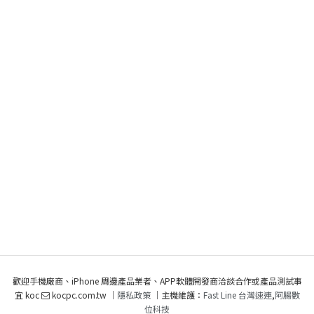
歡迎手機廠商、iPhone 周邊產品業者、APP軟體開發商洽談合作或產品測試事
宜 koc
kocpc.com.tw ｜
隱私政策
｜主機維護：
Fast Line 台灣速連
,
阿腸數
位科技