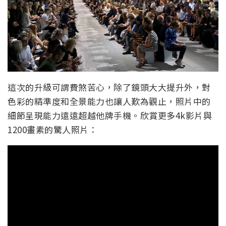
這次的升級可謂費煞苦心，除了鏡頭大大提升外，對
色彩的精準度和全景能力也讓人歎為觀止，照片中的
細節呈現能力遠遠超越他牌手機。欣賞更多4k影片與
1200畫素的驚人照片：