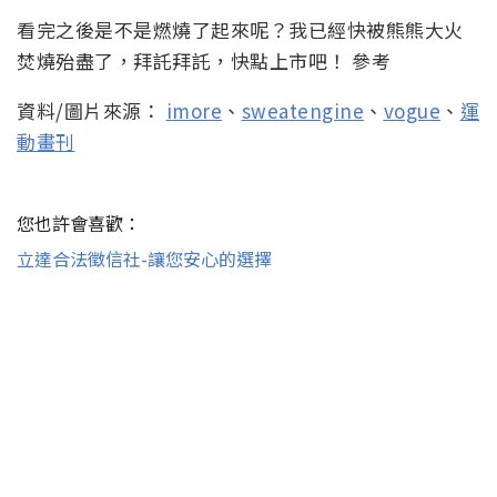
看完之後是不是燃燒了起來呢？我已經快被熊熊大火
焚燒殆盡了，拜託拜託，快點上市吧！ 參考
資料/圖片來源：
imore
、
sweatengine
、
vogue
、
運
動畫刊
您也許會喜歡：
立達合法徵信社-讓您安心的選擇