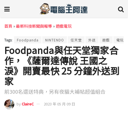
首頁
»
最新科技新聞與報導
»
遊戲電玩
Tags:
Foodpanda
NINTENDO
任天堂
外送
遊戲
電玩遊
Foodpanda與任天堂獨家合
作，《薩爾達傳說 王國之
淚》開賣最快 25 分鐘外送到
家
前300名還送特典，另有夜貓大補帖超值組合
by
ClaireC
2023 年 05 月 09 日