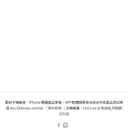
歡迎手機廠商、iPhone 周邊產品業者、APP軟體開發商洽談合作或產品測試事
宜 koc
kocpc.com.tw ｜
隱私政策
｜主機維護：
Fast Line 台灣速連
,
阿腸數
位科技