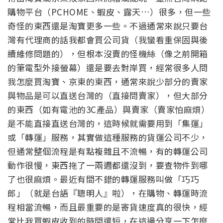
購物平台（PCHOME、蝦皮、露天…）很多，但一些
奇怪的東西還是淘寶更多一些。不過通常來說只要台
灣有代理商的話我都會買公司貨（我蠻看重保固與後
續維修問題的），但根本沒賣的怪機絲（像之前開箱
的筆電型外接螢幕）還是要去對岸買，經常很多人問
我怎麼買淘寶、京東的東西，通常來說少部分的賣家
與物品是可以直送台灣的（直接問賣家），但大部分
的東西（如有電池的3C產品）與賣家（賣家怕麻煩）
是不能直接直送台灣的，這時候就需要用到「集運」
或「轉運」服務，其實做這種服務的貨運公司不少，
但通常整個流程是有點複雜且不流暢，有的轉運公司
動作很慢，東西拖了一兩週都還沒到，要查物件到哪
了也很麻煩。最近有間不錯的轉運服務叫做「巧巧
郎」（就是台語『聰明人』啦），在購物、轉運時流
程相當流暢，而且最重要的是寄貨速度真的很快，經
常比我買蝦皮收到的時間還短，在這邊分享一下怎麼