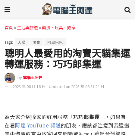
首頁
»
生活與旅遊
»
動漫、玩具、敗家
Tags:
天貓
淘寶
阿里巴巴
聰明人最愛用的淘寶天貓集運
轉運服務：巧巧郎集運
by
電腦王阿達
2023 年 06 月 16 日 - Updated on 2023 年 08 月 24 日
為大家介紹敗家的好用服務「
巧巧郎集運
」，如果有
在看
阿達 YouTube 頻道
的朋友，應該都注意到我還蠻
常由淘寶或京東敗家回來開箱或亂玩，雖然台灣網路