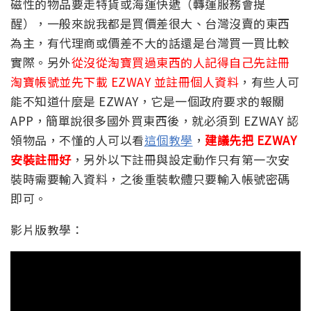
磁性的物品要走特貨或海運快遞（轉運服務會提
醒），一般來說我都是買價差很大、台灣沒賣的東西
為主，有代理商或價差不大的話還是台灣買一買比較
實際。另外
從沒從淘寶買過東西的人記得自己先註冊
淘寶帳號並先下載 EZWAY 並註冊個人資料
，有些人可
能不知道什麼是 EZWAY，它是一個政府要求的報關
APP，簡單說很多國外買東西後，就必須到 EZWAY 認
領物品，不懂的人可以看
這個教學
，
建議先把 EZWAY
安裝註冊好
，另外以下註冊與設定動作只有第一次安
裝時需要輸入資料，之後重裝軟體只要輸入帳號密碼
即可。
影片版教學：