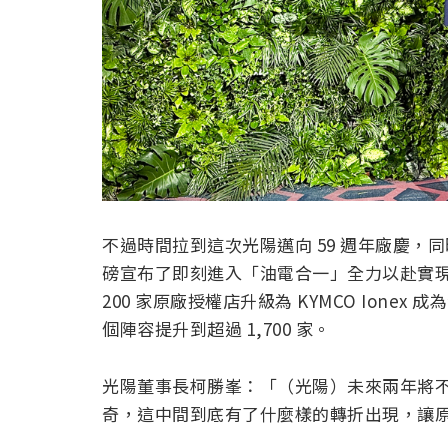
不過時間拉到這次光陽邁向 59 週年廠慶，同時也
磅宣布了即刻進入「油電合一」全力以赴實
200 家原廠授權店升級為 KYMCO Ionex
個陣容提升到超過 1,700 家。
光陽董事長柯勝峯：「（光陽）未來兩年將
奇，這中間到底有了什麼樣的轉折出現，讓