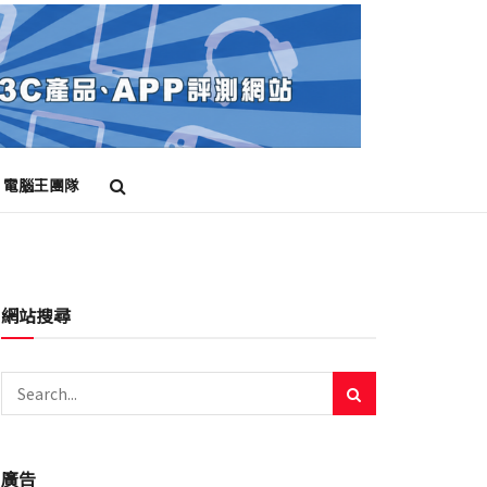
電腦王團隊
網站搜尋
廣告