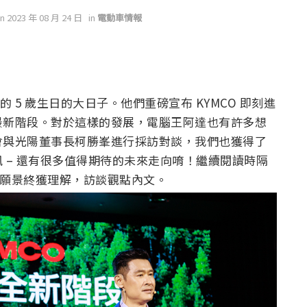
on 2023 年 08 月 24 日
in
電動車情報
x 的 5 歲生日的大日子。他們重磅宣布 KYMCO 即刻進
最新階段。對於這樣的發展，電腦王阿達也有許多想
會與光陽董事長柯勝峯進行採訪對談，我們也獲得了
 – 還有很多值得期待的未來走向唷！繼續閱讀時隔
轉型願景終獲理解，訪談觀點內文。