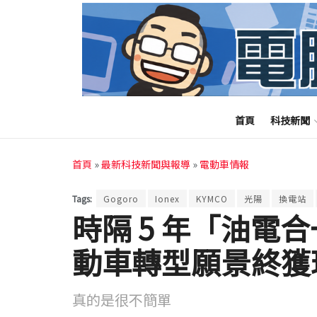
首頁
科技新聞
首頁
»
最新科技新聞與報導
»
電動車情報
Tags:
Gogoro
Ionex
KYMCO
光陽
換電站
時隔 5 年「油電合
動車轉型願景終獲
真的是很不簡單