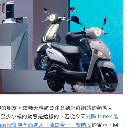
展的朋友。這幾天應該會注意到社群網站的動態回
聞 – 至少小編的動態是這樣的。若從今天
光陽 Ionex 能
原廠授權店全面進入「油電合一」新階段
的宣示，回