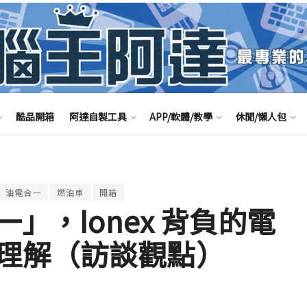
酷品開箱
阿達自製工具
APP/軟體/教學
休閒/懶人包
油電合一
燃油車
開箱
一」，Ionex 背負的電
理解（訪談觀點）