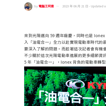
by
電腦王阿達
2023 年 06 月 21 日 - Updated 
來到光陽邁向 59 週年廠慶，同時也是 Ione
入「油電合一」全力以赴實現電動車時代的
要深入了解的問題。而趁著這次記者會有機
不少關於這次光陽電動車進展的更多細節資訊
5 年「油電合一」，Ionex 背負的電動車