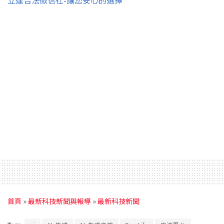
資料來源：Bloomberg
Tags:
Apple Music
HiFi
Spotify
Spotify 音樂
無損音質
您也許會喜歡：
立達合法徵信社-讓您安心的選擇