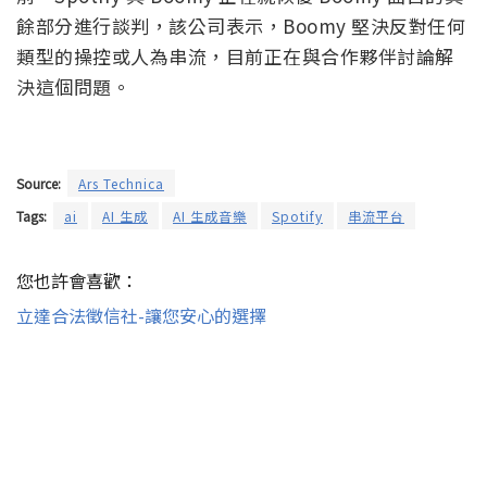
英國《Financial Times》上個月報導稱，環球音樂致
函串流媒體服務，要求他們打擊在平台上使用 AI 生成
的音樂 。同一周，一首使用 AI 模仿 Drake 和 The
Weeknd 聲音的歌曲在串流媒體平台上風靡一時。目
前，Spotify 與 Boomy 正在就恢復 Boomy 曲目的其
餘部分進行談判，該公司表示，Boomy 堅決反對任何
類型的操控或人為串流，目前正在與合作夥伴討論解
決這個問題。
Source:
Ars Technica
Tags:
ai
AI 生成
AI 生成音樂
Spotify
串流平台
您也許會喜歡：