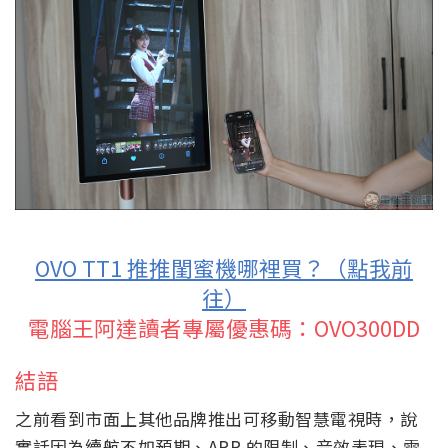
OVO TT1 推推閨蜜機哪裡買？（點我前
往）
電腦王阿達讀者專屬優惠碼：OVO300DD
結語
之前看到市面上其他品牌推出可移動智慧電視時，說
實話因為續航不如預期、APP 的限制、音效表現、需