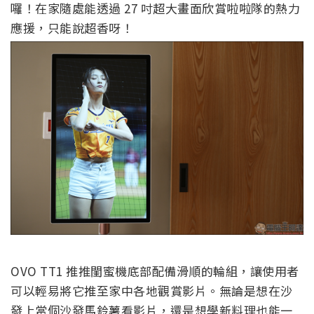
囉！在家隨處能透過 27 吋超大畫面欣賞啦啦隊的熱力
應援，只能說超香呀！
OVO TT1 推推閨蜜機底部配備滑順的輪組，讓使用者
可以輕易將它推至家中各地觀賞影片。無論是想在沙
發上當個沙發馬鈴薯看影片，還是想學新料理也能一