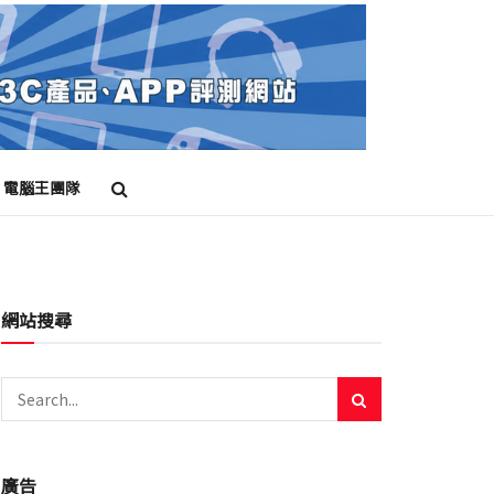
電腦王團隊
網站搜尋
廣告