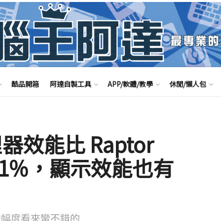
酷品開箱
阿達自製工具
APP/軟體/教學
休閒/懶人包
處理器效能比 Raptor
達 21%，顯示效能也有
，提升幅度看來蠻不錯的